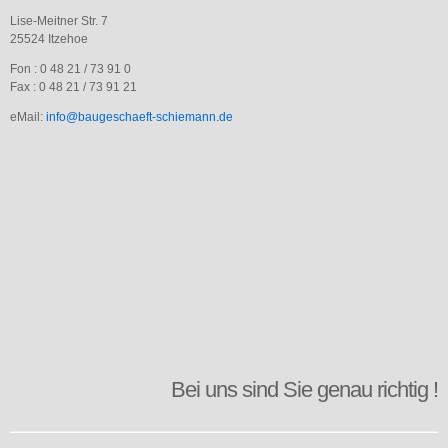
Schiemann
Lise-Meitner Str. 7
(Architektin)
25524 Itzehoe
eMail:
Fon : 0 48 21 / 73 91 0
info@baugeschaeft-
Fax : 0 48 21 / 73 91 21
schiemann.de
eMail:
info@baugeschaeft-schiemann.de
Kontakten
Sie
uns. Wir
vereinbaren
dann unverbindlich
einen
Besichtigungstermin
und
besprechen Ihre
Wünsche.
Bei uns sind Sie genau richtig !